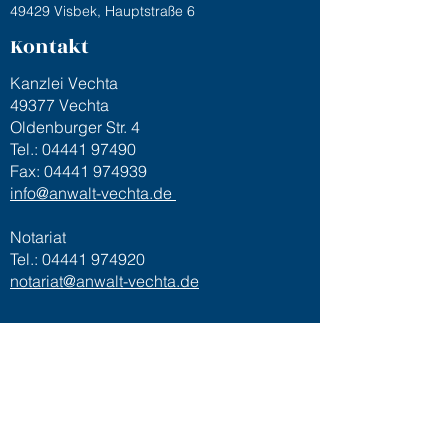
49429 Visbek, Hauptstraße 6
Kontakt
Kanzlei Vechta
49377 Vechta
Oldenburger Str. 4
Tel.:
04441 97490
Fax:
04441 974939
info@anwalt-vechta.de
Notariat
Tel.:
04441 974920
notariat@anwalt-vechta.de
Kanzlei Visbek (Zweigstelle)
49429 Visbek
Hauptstraße 6
Tel
04445 950577
Fax
04445 950484