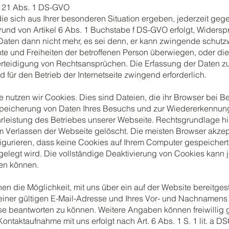
t. 21 Abs. 1 DS-GVO
e sich aus Ihrer besonderen Situation ergeben, jederzeit gege
nd von Artikel 6 Abs. 1 Buchstabe f DS-GVO erfolgt, Widerspr
aten dann nicht mehr, es sei denn, er kann zwingende schutz
te und Freiheiten der betroffenen Person überwiegen, oder die
eidigung von Rechtsansprüchen. Die Erfassung der Daten zur 
 für den Betrieb der Internetseite zwingend erforderlich.
 nutzen wir Cookies. Dies sind Dateien, die ihr Browser bei 
Speicherung von Daten Ihres Besuchs und zur Wiedererkennung 
istung des Betriebes unserer Webseite. Rechtsgrundlage hierf
Verlassen der Webseite gelöscht. Die meisten Browser akzept
igurieren, dass keine Cookies auf Ihrem Computer gespeichert
gelegt wird. Die vollständige Deaktivierung von Cookies kann 
zen können.
hnen die Möglichkeit, mit uns über ein auf der Website bereitges
iner gültigen E-Mail-Adresse und Ihres Vor- und Nachnamens er
 beantworten zu können. Weitere Angaben können freiwillig g
taktaufnahme mit uns erfolgt nach Art. 6 Abs. 1 S. 1 lit. a DSG